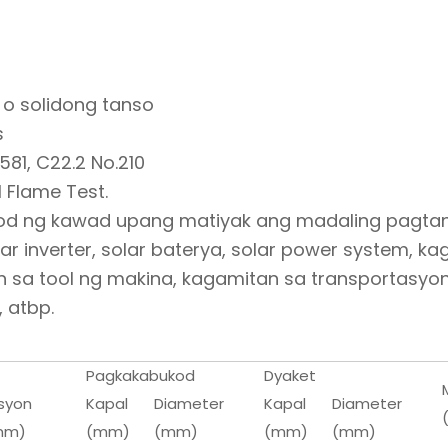
 o solidong tanso
s
81, C22.2 No.210
 Flame Test.
od ng kawad upang matiyak ang madaling pagtang
r inverter, solar baterya, solar power system, k
 sa tool ng makina, kagamitan sa transportasyon 
 atbp.
Pagkakabukod
Dyaket
syon
Kapal
Diameter
Kapal
Diameter
/mm)
(mm)
(mm)
(mm)
(mm)