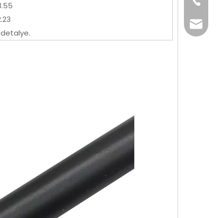
+86-76
3.55
2.23
info@x
detalye.