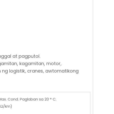
gal at pagputol.
agamitan, kagamitan, motor,
ng logistik, cranes, awtomatikong
Max. Cond. Paglaban sa 20 ° C.
(Ω/km)