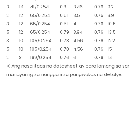
3
14
41/0.254
0.8
3.46
0.76
9.2
8.
2
12
65/0.254
0.51
3.5
0.76
8.9
5.
3
12
65/0.254
0.51
4
0.76
10.5
5.
5
12
65/0.254
0.79
3.94
0.76
13.5
5.
3
10
105/0.254
0.78
4.56
0.76
12.2
3.
5
10
105/0.254
0.78
4.56
0.76
15
3.
2
8
169/0.254
0.76
6
0.76
14
2.2
※ Ang nasa itaas na datasheet ay para lamang sa sangg
mangyaring sumangguni sa pangwakas na detalye.