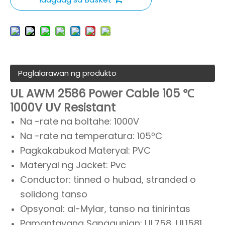
Paglalarawan ng produkto
UL AWM 2586 Power Cable 105 ℃
1000V UV Resistant
Na -rate na boltahe: 1000V
Na -rate na temperatura: 105ºC
Pagkakabukod Materyal: PVC
Materyal ng Jacket: Pvc
Conductor: tinned o hubad, stranded o
solidong tanso
Opsyonal: al-Mylar, tanso na tinirintas
Pamantayang Sanggunian: UL758, UL1581,