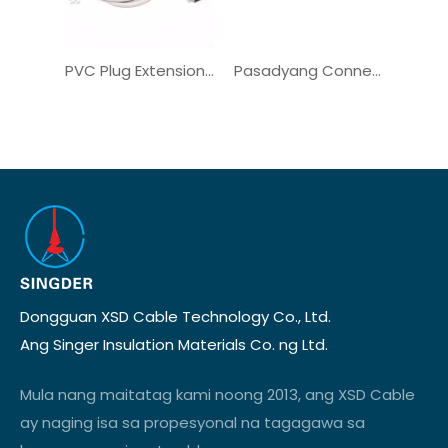
PVC Plug Extension Cord Copper Communication Harness ng kable
Pasadyang Connector Copper Elektrikal na Pakikipag-ugnay sa Mga Kable ng Komunikasyon
Dongguan XSD Cable Technology Co., Ltd.
Ang Singer Insulation Materials Co. ng Ltd.
Mula nang maitatag kami noong 2013, ang XSD Cable
ay naging isa sa propesyonal na tagagawa sa