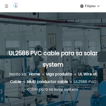
Filipino
UL2586 PVC cable para sa solar
system
Narito ka:
Home
»
Mga produkto
»
UL Wire at
Cable
»
Multi conductor cable
»
UL2586 PVC
cable para sa solar system