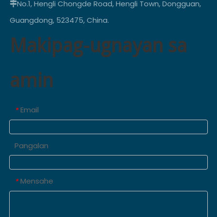
No.1, Hengli Chongde Road, Hengli Town, Dongguan,

Guangdong, 523475, China.
Makipag-ugnayan sa
amin
Email
*
Pangalan
Mensahe
*