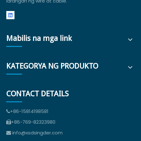
larangan ng wire at cable.
Mabilis na mga link
KATEGORYA NG PRODUKTO
CONTACT DETAILS
+86-15814198581

+86-769-82323980

info@xsdsingder.com
