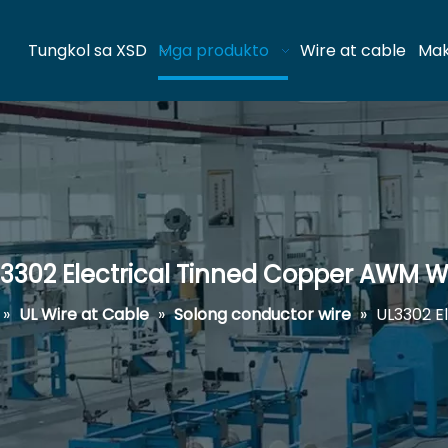
Tungkol sa XSD
Mga produkto
Wire at cable
Mak
3302 Electrical Tinned Copper AWM W
»
UL Wire at Cable
»
Solong conductor wire
»
UL3302 E