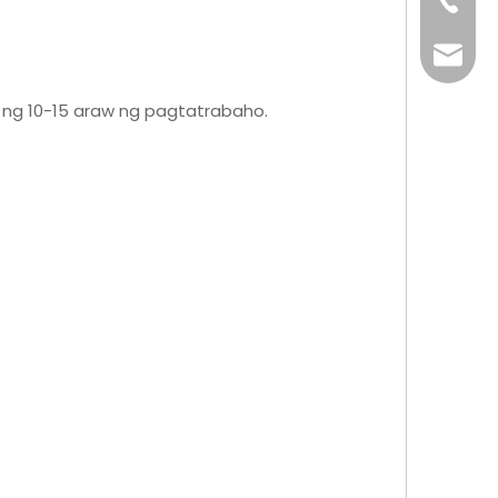
+86-76
info@x
d ng 10-15 araw ng pagtatrabaho.