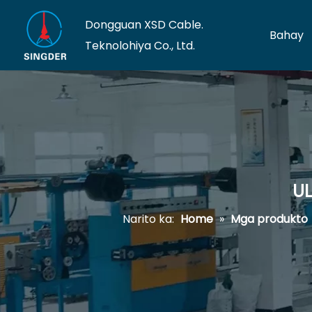
Dongguan XSD Cable.
Bahay
Teknolohiya Co., Ltd.
UL
Narito ka:
Home
»
Mga produkto