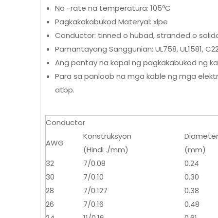
Na -rate na temperatura: 105ºC
Pagkakakabukod Materyal: xlpe
Conductor: tinned o hubad, stranded o soli
Pamantayang Sanggunian: UL758, UL1581, C22.
Ang pantay na kapal ng pagkakabukod ng k
Para sa panloob na mga kable ng mga elektroni
atbp.
Conductor
Konstruksyon
Diamete
AWG
(Hindi ./mm)
(mm)
32
7/0.08
0.24
30
7/0.10
0.30
28
7/0.127
0.38
26
7/0.16
0.48
24
11/0.16
0.61