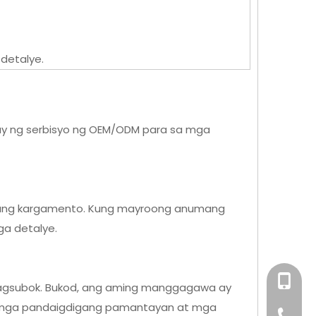
detalye.
ay ng serbisyo ng OEM/ODM para sa mga
ta ang kargamento. Kung mayroong anumang
ga detalye.
+86-158
pagsubok. Bukod, ang aming manggagawa ay
sa mga pandaigdigang pamantayan at mga