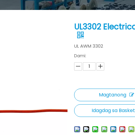
UL3302 Electri
UL AWM 3302
Dami:
Magtanong
Idagdag sa Basket