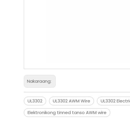
Nakaraang:
UL3302
UL3302 AWM Wire
UL3302 Electr
Elektronikong tinned tanso AWM wire