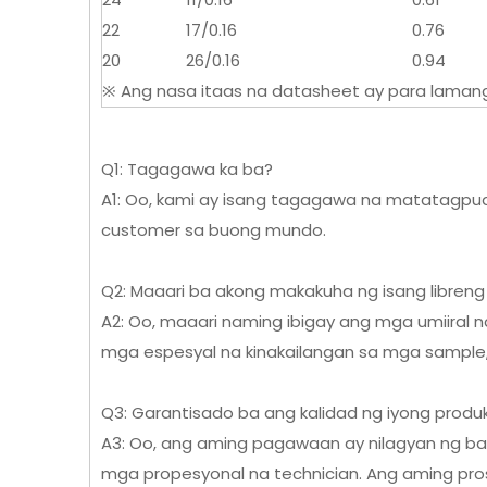
22
17/0.16
0.76
20
26/0.16
0.94
※ Ang nasa itaas na datasheet ay para laman
Q1: Tagagawa ka ba?
A1: Oo, kami ay isang tagagawa na matatagpu
customer sa buong mundo.
Q2: Maaari ba akong makakuha ng isang libren
A2: Oo, maaari naming ibigay ang mga umiiral
mga espesyal na kinakailangan sa mga sample,
Q3: Garantisado ba ang kalidad ng iyong produ
A3: Oo, ang aming pagawaan ay nilagyan ng 
mga propesyonal na technician. Ang aming pr