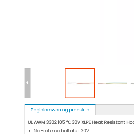
Paglalarawan ng produkto
UL AWM 3302 105 ℃ 30V XLPE Heat Resistant Ho
Na -rate na boltahe: 30V