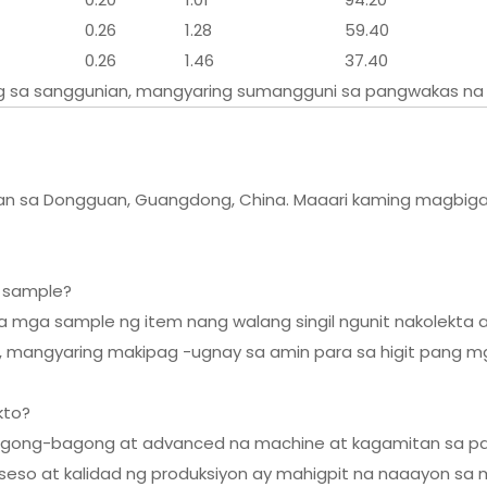
0.26
1.28
59.40
0.26
1.46
37.40
g sa sanggunian, mangyaring sumangguni sa pangwakas na 
an sa Dongguan, Guangdong, China. Maaari kaming magbig
g sample?
 na mga sample ng item nang walang singil ngunit nakolek
 mangyaring makipag -ugnay sa amin para sa higit pang m
kto?
bagong-bagong at advanced na machine at kagamitan sa 
oseso at kalidad ng produksiyon ay mahigpit na naaayon 