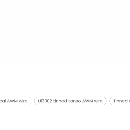
ical AWM wire
Ul3302 tinned tanso AWM wire
Tinned