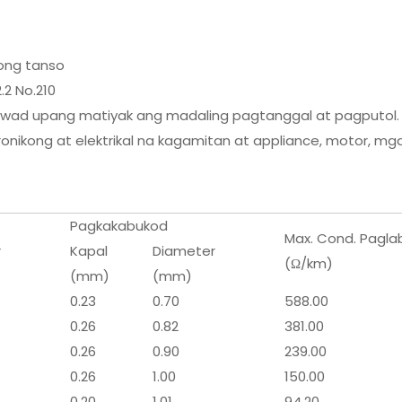
dong tanso
2 No.210
awad upang matiyak ang madaling pagtanggal at pagputol.
kong at elektrikal na kagamitan at appliance, motor, mga circ
Pagkakabukod
Max. Cond. Paglab
r
Kapal
Diameter
(Ω/km)
(mm)
(mm)
0.23
0.70
588.00
0.26
0.82
381.00
0.26
0.90
239.00
0.26
1.00
150.00
0.20
1.01
94.20