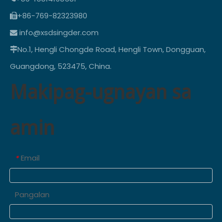
+86-769-82323980

info@xsdsingder.com

No.1, Hengli Chongde Road, Hengli Town, Dongguan,

Guangdong, 523475, China.
Makipag-ugnayan sa
amin
Email
*
Pangalan