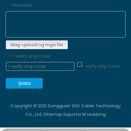
Mensahe
*
Mag-upload ng mga file
I-verify ang Code
*
Ipasa
Copyright © 2021 Dongguan XSD Cable Technology
Co., Ltd.
Sitemap
.Suporta Ni
Leadong