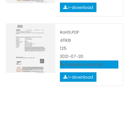
I-download
RoHS.PDF
411KB
125
2021-07-20
Kopyahin ang Link
I-download