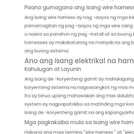
Paano gumagana ang isang wire harnes
Ang isang wire harness ay nag -aayos ng mga kab
pamamagitan ng pag -aayos ng mga wire nang ma
o nasira sa panahon ng pag -install at sa buon
harnesses ay makakatulong na matiyak na ang 
ang buong sistema.
Ano ang isang elektrikal na har
Kahulugan at Layunin
Ang isang de -koryenteng gamit ay mahalagang 
koryenteng sistema na nagsasangkot ng mas mat
ito ay binuo upang mahawakan ang mas dalubhas
system ay nagpapatakbo sa matinding mga kondis
isang de -koryenteng gamit na ang kapangyariha
Mga pagkakaiba mula sa isang wire har
Habang ang mga termino "wire harness " at "ele