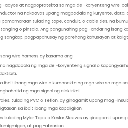
ag -aayos at nagpoprotekta sa mga de -koryenteng wire, cab
nductor na nakaayos upang magpadala ng kuryente, data, 
 pamamaraan tulad ng tape, conduit, o cable ties, na bum
tangling o pinsala. Ang pangunahing pag -andar ng isang ka
 sangkap, pagpapahusay ng parehong kahusayan at kaligt
ang wire harness ay kasama ang:
 na nagdadala ng mga de -koryenteng signal o kapangyarih
ktibiti.
sa iba't ibang mga wire o kumonekta ng mga wire sa mga sa
ghahatid ng mga signal ng elektrikal.
s, tulad ng PVC o Teflon, ay ginagamit upang mag -insulat
gtasan sa iba't ibang mga kapaligiran.
les tulad ng Mylar Tape o Kevlar Sleeves ay ginagamit upa
halumigmigan, at pag -abrasion.