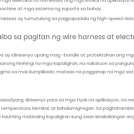
mga elektrikal na harnesses ang mga kritikal na aplikasyon
achine at mga sistema ng suporta sa buhay.
rnesses ay tumutulong sa pagpapadala ng high-speed data 
 sa pagitan ng wire harness at electr
s ay idinisenyo upang mag -bundle at protektahan ang mga w
aanong hinihingi na mga kapaligiran, na nakatuon sa pangu
utugma sa mas kumplikado, mataas na pagganap na mga sist
pasadyang dinisenyo para sa mga tiyak na aplikasyon, na 
g temperatura, kemikal, at kahalumigmigan. Sa paghahambi
kaunting matinding kapaligiran kung saan kinakailangan ang