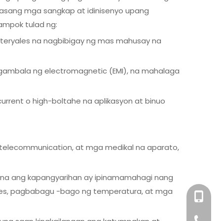
hasang mga sangkap at idinisenyo upang
ampok tulad ng:
ateryales na nagbibigay ng mas mahusay na
gambala ng electromagnetic (EMI), na mahalaga
rrent o high-boltahe na aplikasyon at binuo
, telecommunication, at mga medikal na aparato,
k na ang kapangyarihan ay ipinamamahagi nang
ses, pagbabagu -bago ng temperatura, at mga
+86-158