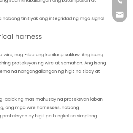
 kung saan kinakailangan ang katumpakan at
+86-76
info@x
habang tinitiyak ang integridad ng mga signal
ical harness
ire, nag -iiba ang kanilang saklaw. Ang isang
nahing proteksyon ng wire at samahan. Ang isang
ema na nangangailangan ng higit na tibay at
nag-aalok ng mas mahusay na proteksyon laban
ng, ang mga wire harnesses, habang
 proteksyon ay higit pa tungkol sa simpleng