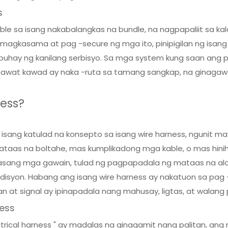
s
le sa isang nakabalangkas na bundle, na nagpapaliit sa kal
gkasama at pag -secure ng mga ito, pinipigilan ng isang
g buhay ng kanilang serbisyo. Sa mga system kung saan ang 
bawat kawad ay naka -ruta sa tamang sangkap, na ginaga
ness?
isang katulad na konsepto sa isang wire harness, ngunit 
aas na boltahe, mas kumplikadong mga kable, o mas hinihi
ang mga gawain, tulad ng pagpapadala ng mataas na alon, 
yon. Habang ang isang wire harness ay nakatuon sa pag -a
n at signal ay ipinapadala nang mahusay, ligtas, at walang
ness
ctrical harness " ay madalas na ginagamit nang palitan, 