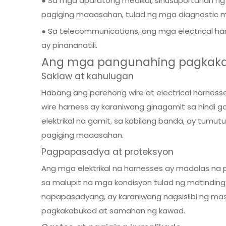
● Sa mga aparatong medikal, sinusuportahan ng 
pagiging maaasahan, tulad ng mga diagnostic m
● Sa telecommunications, ang mga electrical ha
ay pinananatili.
Ang mga pangunahing pagkakaiba
Saklaw at kahulugan
Habang ang parehong wire at electrical harnesse
wire harness ay karaniwang ginagamit sa hindi g
elektrikal na gamit, sa kabilang banda, ay tum
pagiging maaasahan.
Pagpapasadya at proteksyon
Ang mga elektrikal na harnesses ay madalas na 
sa malupit na mga kondisyon tulad ng matindin
napapasadyang, ay karaniwang nagsisilbi ng mas 
pagkakabukod at samahan ng kawad.