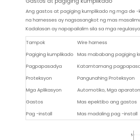
Gastos at pagiging kumplikado
Ang gastos at pagiging kumplikado ng mga de -
na harnesses ay nagsasangkot ng mas masalimu
Kadalasan ay napapailalim sila sa mga regulasyo
Tampok
Wire harness
Pagiging kumplikado
Mas mababang pagiging k
Pagpapasadya
Katamtamang pagpapas
Proteksyon
Pangunahing Proteksyon
Mga Aplikasyon
Automotiko, Mga aparaton
Gastos
Mas epektibo ang gastos
Pag -install
Mas madaling pag -install