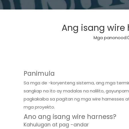
Ang isang wire 
Mga panonood:
Panimula
Sa mga de -koryenteng sistema, ang mga termi
sangkap na ito ay madalas na nalilito, gayunpa
pagkakaiba sa pagitan ng mga wire harnesses a
mga proyekto.
Ano ang isang wire harness?
Kahulugan at pag -andar