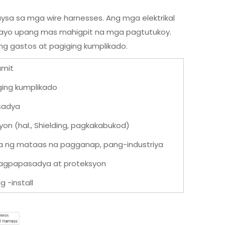
sa sa mga wire harnesses. Ang mga elektrikal
nayo upang mas mahigpit na mga pagtutukoy.
ng gastos at pagiging kumplikado.
amit
ing kumplikado
sadya
on (hal., Shielding, pagkakabukod)
a ng mataas na pagganap, pang-industriya
pagpapasadya at proteksyon
 -install