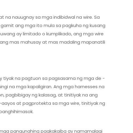
at na nauugnay sa mga indibidwal na wire. Sa
 gamit ang mga ito mula sa pagkuha ng kusang
puwang ay limitado o kumplikado, ang mga wire
wang mas mahusay at mas madaling mapanatili
may tiyak na pagtuon sa pagsasama ng mga de -
ngi na mga kapaligiran. Ang mga harnesses na
pagbibigay ng kalasag, at tinitiyak na ang
ayos at pagprotekta sa mga wire, tinitiyak ng
 panghihimasok.
ang mga pangunahing pagkakaiba ay namamalagi