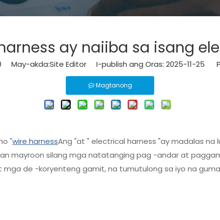
harness ay naiiba sa isang ele
0
May-akda:Site Editor I-publish ang Oras: 2025-11-25 P
Magtanong
no "
wire harness
Ang "at " electrical harness "ay madalas na 
man mayroon silang mga natatanging pag -andar at paggamit
t mga de -koryenteng gamit, na tumutulong sa iyo na gum