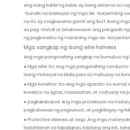
Ang isang kable ng kable ay isang sistema na n
-bundle na koleksyon ng mga de -koryenteng co
na ito ay magkasama gamit ang iba't ibang mga
sa pag -install at binabawasan ang panganib ng 
ng pagkonekta ng maraming mga de -koryenteng
Mga sangkap ng isang wire harness
Ang mga pangunahing sangkap na bumubuo ng is
● Mga wire: Ito ang mga pangunahing conductor
isang materyal na kilala para sa mahusay na konda
● Mga konektor: Ito ang mga aparato na sumali 
konektor na ligtas, maaasahan, at mahusay na pa
● pagkakabukod: Ang mga proteksyon na materyale
pagbabawas ng pagsusuot, at pagbibigay ng kali
● Protective sleeves at teyp: Ang mga materya
kadahilanan sa kapaligiran, kabilang ang init, ka