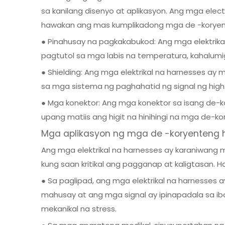
sa kanilang disenyo at aplikasyon. Ang mga el
hawakan ang mas kumplikadong mga de -koryent
● Pinahusay na pagkakabukod: Ang mga elektri
pagtutol sa mga labis na temperatura, kahalumi
● Shielding: Ang mga elektrikal na harnesses 
sa mga sistema ng paghahatid ng signal ng hig
● Mga konektor: Ang mga konektor sa isang de-k
upang matiis ang higit na hinihingi na mga de-ko
Mga aplikasyon ng mga de -koryenteng 
Ang mga elektrikal na harnesses ay karaniwang 
kung saan kritikal ang pagganap at kaligtasan. 
● Sa paglipad, ang mga elektrikal na harnesse
mahusay at ang mga signal ay ipinapadala sa 
mekanikal na stress.