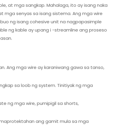
le, at mga sangkap. Mahalaga, ito ay isang naka
at mga senyas sa isang sistema. Ang mga wire
ubuo ng isang cohesive unit na nagpapasimple
ble ng kable ay upang i -streamline ang proseso
asan.
an. Ang mga wire ay karaniwang gawa sa tanso,
ngkap sa loob ng system. Tinitiyak ng mga
e ng mga wire, pumipigil sa shorts,
ng maprotektahan ang gamit mula sa mga