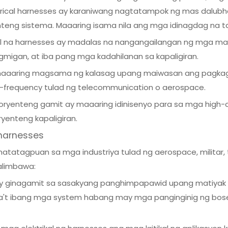
ectrical harnesses ay karaniwang nagtatampok ng mas dalub
eng sistema. Maaaring isama nila ang mga idinagdag na t
kal na harnesses ay madalas na nangangailangan ng mga m
gmigan, at iba pang mga kadahilanan sa kapaligiran.
ay maaaring magsama ng kalasag upang maiwasan ang pagka
h-frequency tulad ng telecommunication o aerospace.
oryenteng gamit ay maaaring idinisenyo para sa mga high-cu
ryenteng kapaligiran.
harnesses
matatagpuan sa mga industriya tulad ng aerospace, militar
Halimbawa:
s ay ginagamit sa sasakyang panghimpapawid upang matiya
iba't ibang mga system habang may mga panginginig ng bo