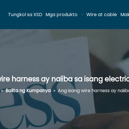
Tungkol sa XSD
Mga produkto
Wire at cable
Mak
ire harness ay naiiba sa isang electri
»
Balita ng Kumpanya
»
Ang isang wire harness ay naiib