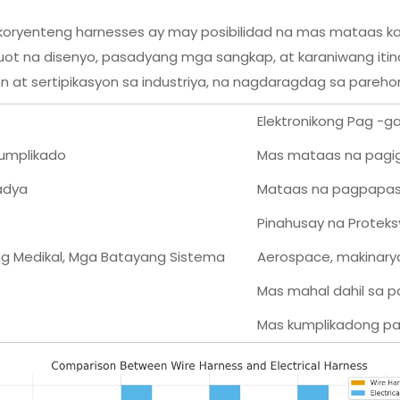
koryenteng harnesses ay may posibilidad na mas mataas kay
ot na disenyo, pasadyang mga sangkap, at karaniwang iti
n at sertipikasyon sa industriya, na nagdaragdag sa pareho
Elektronikong Pag -g
umplikado
Mas mataas na pagig
adya
Mataas na pagpapa
Pinahusay na Proteksy
g Medikal, Mga Batayang Sistema
Aerospace, makinary
Mas mahal dahil sa 
Mas kumplikadong pag