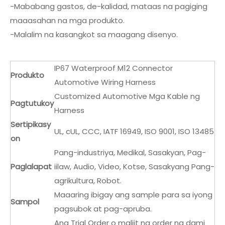
-Mababang gastos, de-kalidad, mataas na pagiging
maaasahan na mga produkto.
-Malalim na kasangkot sa maagang disenyo.
IP67 Waterproof M12 Connector
Produkto
Automotive Wiring Harness
Customized Automotive Mga Kable ng
Pagtutukoy
Harness
Sertipikasy
UL, cUL, CCC, IATF 16949, ISO 9001, ISO 13485
on
Pang-industriya, Medikal, Sasakyan, Pag-
Paglalapat
iilaw, Audio, Video, Kotse, Sasakyang Pang-
agrikultura, Robot.
Maaaring ibigay ang sample para sa iyong
Sampol
pagsubok at pag-apruba.
Ang Trial Order o maliit na order ng dami