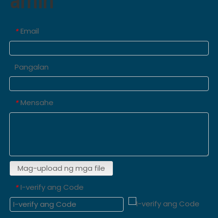
amin
Email
*
Pangalan
Mensahe
*
Mag-upload ng mga file
I-verify ang Code
*