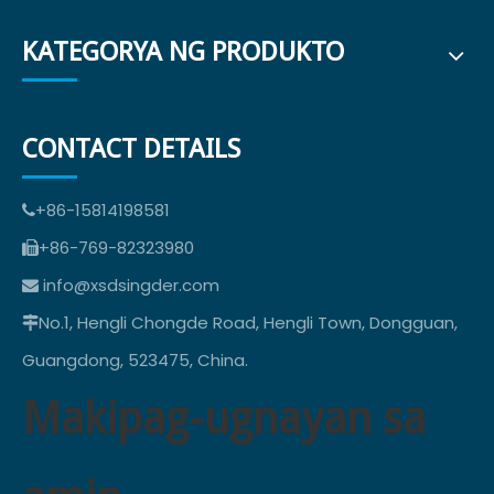
KATEGORYA NG PRODUKTO
CONTACT DETAILS
+86-15814198581

+86-769-82323980

info@xsdsingder.com

No.1, Hengli Chongde Road, Hengli Town, Dongguan,

Guangdong, 523475, China.
Makipag-ugnayan sa