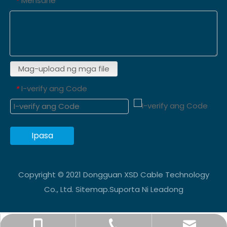
Mensahe
*
Mag-upload ng mga file
I-verify ang Code
*
Ipasa
Copyright © 2021 Dongguan XSD Cable Technology
Co., Ltd.
Sitemap
.Suporta Ni
Leadong
info@xsdsingder.com
+86-769-82323980
+86-15814198581