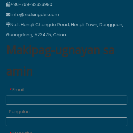
+86-769-82323980

info@xsdsingder.com

No.1, Hengli Chongde Road, Hengli Town, Dongguan,

Guangdong, 523475, China.
Makipag-ugnayan sa
amin
Email
*
Pangalan