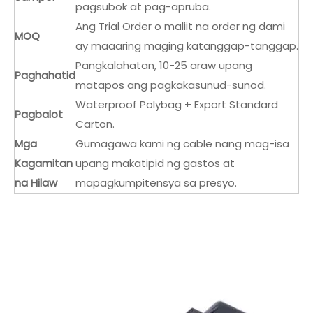
pagsubok at pag-apruba.
Ang Trial Order o maliit na order ng dami
MOQ
ay maaaring maging katanggap-tanggap.
Pangkalahatan, 10-25 araw upang
Paghahatid
matapos ang pagkakasunud-sunod.
Waterproof Polybag + Export Standard
Pagbalot
Carton.
Mga
Gumagawa kami ng cable nang mag-isa
Kagamitan
upang makatipid ng gastos at
na Hilaw
mapagkumpitensya sa presyo.