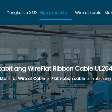
Tungkol sa XSD
Mga produkto
Wire at cable
Mak
kabit ang WireFlat Ribbon Cable UL26
kto
»
UL Wire at Cable
»
Flat ribbon cable
»
Ikabit ang