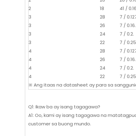
2
18
41 / 0.16
3
28
7 / 0.12
3
26
7 / 0.16.
3
24
7 / 0.2.
3
22
7 / 0.25
4
28
7 / 0.12
4
26
7 / 0.16.
4
24
7 / 0.2.
4
22
7 / 0.25
※ Ang itaas na datasheet ay para sa sangguni
Q1: Ikaw ba ay isang tagagawa?
A1: Oo, kami ay isang tagagawa na matatagpu
customer sa buong mundo.