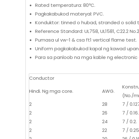
Rated temperatura: 80ºC.
Pagkakabukod materyal: PVC.
Konduktor: tinned o hubad, stranded o solid 
Reference Standard: UL758, UL1581, C22.2 No.2
Pumasa ul vw-1 & csa ft1 vertical flame test.
Uniform pagkakabukod kapal ng kawad upang
Para sa panloob na mga kable ng electronic 
Conductor
Konstr
Hindi. Ng mga core.
AWG.
(No./
2
28
7 / 0.12
2
26
7 / 0.16.
2
24
7 / 0.2.
2
22
7 / 0.25
2
20
26 / 0.1