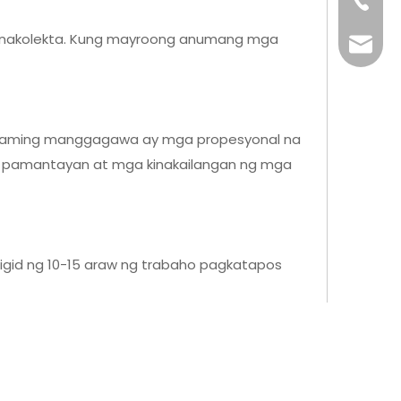
+86-76
y nakolekta. Kung mayroong anumang mga
info@x
ng aming manggagawa ay mga propesyonal na
 na pamantayan at mga kinakailangan ng mga
ligid ng 10-15 araw ng trabaho pagkatapos