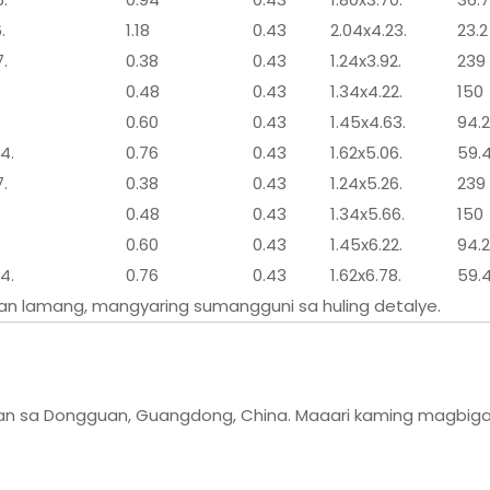
.
1.18
0.43
2.04x4.23.
23.2
7.
0.38
0.43
1.24x3.92.
239
0.48
0.43
1.34x4.22.
150
0.60
0.43
1.45x4.63.
94.2
4.
0.76
0.43
1.62x5.06.
59.
7.
0.38
0.43
1.24x5.26.
239
0.48
0.43
1.34x5.66.
150
0.60
0.43
1.45x6.22.
94.2
4.
0.76
0.43
1.62x6.78.
59.
an lamang, mangyaring sumangguni sa huling detalye.
an sa Dongguan, Guangdong, China. Maaari kaming magbiga