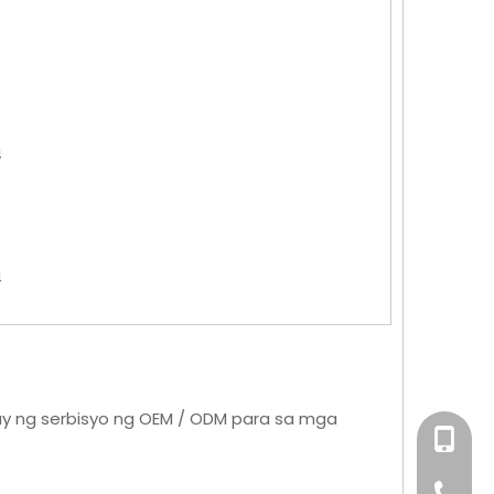
4
4
y ng serbisyo ng OEM / ODM para sa mga
+86-158