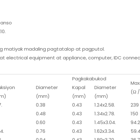
tanso
10.
 matiyak madaling pagtatalop at pagputol.
at electrical equipment at appliance, computer, IDC connec
Pagkakabukod
Max
uksiyon
Diameter
Kapal
Diameter
(Ω 
mm)
(mm)
(mm)
(mm)
7.
0.38
0.43
1.24x2.58.
239
0.48
0.43
1.34x2.78.
150
0.60
0.43
1.45x3.04.
94.2
4.
0.76
0.43
1.62x3.34.
59.
6.
0.94
0.43
1.80x3.70.
36.7