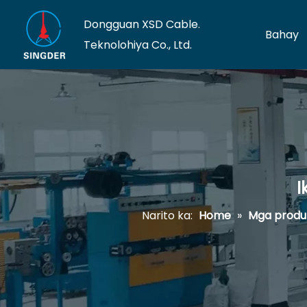
Dongguan XSD Cable.
Bahay
Teknolohiya Co., Ltd.
I
Narito ka:
Home
»
Mga produ