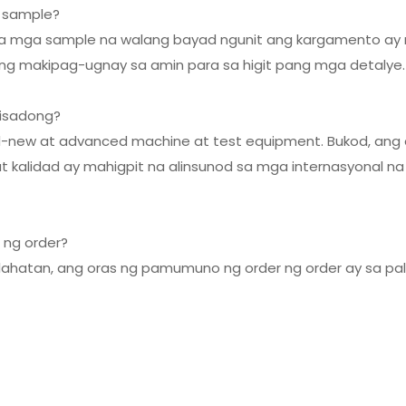
g sample?
l na mga sample na walang bayad ngunit ang kargamento a
ing makipag-ugnay sa amin para sa higit pang mga detalye.
tisadong?
d-new at advanced machine at test equipment. Bukod, a
at kalidad ay mahigpit na alinsunod sa mga internasyonal
 ng order?
lahatan, ang oras ng pamumuno ng order ng order ay sa pa