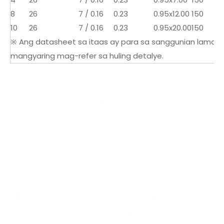
8
26
7 / 0.16
0.23
0.95x12.00
150
10
26
7 / 0.16
0.23
0.95x20.00
150
※ Ang datasheet sa itaas ay para sa sanggunian lamang
mangyaring mag-refer sa huling detalye.