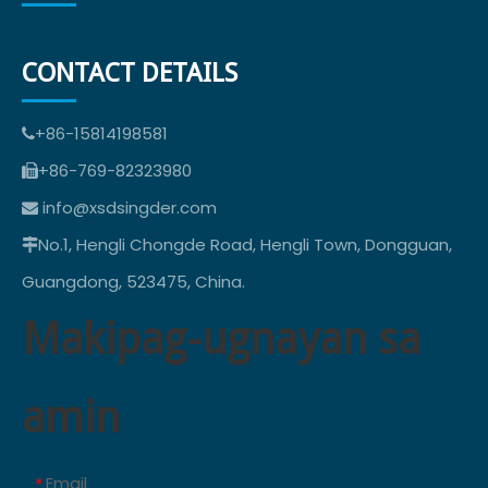
CONTACT DETAILS
+86-15814198581

+86-769-82323980

info@xsdsingder.com

No.1, Hengli Chongde Road, Hengli Town, Dongguan,

Guangdong, 523475, China.
Makipag-ugnayan sa
amin
Email
*