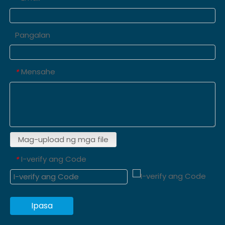
Pangalan
Mensahe
*
Mag-upload ng mga file
I-verify ang Code
*
Ipasa