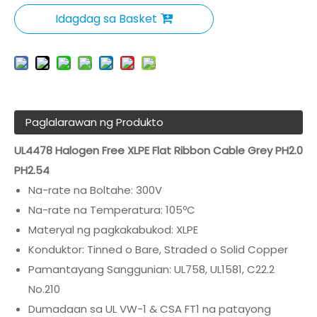
Idagdag sa Basket
Paglalarawan ng Produkto
UL4478 Halogen Free XLPE Flat Ribbon Cable Grey PH2.0
PH2.54
Na-rate na Boltahe: 300V
Na-rate na Temperatura: 105ºC
Materyal ng pagkakabukod: XLPE
Konduktor: Tinned o Bare, Straded o Solid Copper
Pamantayang Sanggunian: UL758, UL1581, C22.2
No.210
Dumadaan sa UL VW-1 & CSA FT1 na patayong