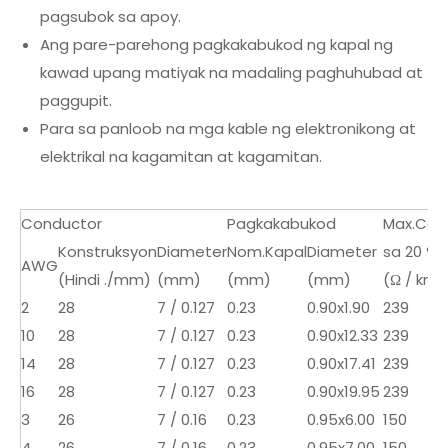
pagsubok sa apoy.
Ang pare-parehong pagkakabukod ng kapal ng
kawad upang matiyak na madaling paghuhubad at
paggupit.
Para sa panloob na mga kable ng elektronikong at
elektrikal na kagamitan at kagamitan.
Conductor
Pagkakabukod
Max.Con
Konstruksyon
Diameter
Nom.Kapal
Diameter
sa 20 ° 
AWG
(Hindi ./mm)
(mm)
(mm)
(mm)
(Ω / km)
2
28
7 / 0.127
0.23
0.90x1.90
239
10
28
7 / 0.127
0.23
0.90x12.33
239
14
28
7 / 0.127
0.23
0.90x17.41
239
16
28
7 / 0.127
0.23
0.90x19.95
239
3
26
7 / 0.16
0.23
0.95x6.00
150
4
26
7 / 0.16
0.23
0.95x7.00
150