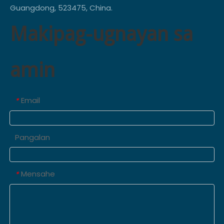
Guangdong, 523475, China.
Makipag-ugnayan sa
amin
Email
*
Pangalan
Mensahe
*