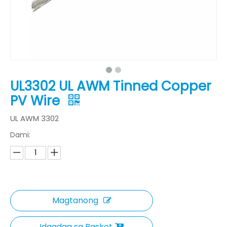
UL3302 UL AWM Tinned Copper
PV Wire
UL AWM 3302
Dami:
Magtanong
Idagdag sa Basket