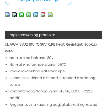
Paglalarawan ng produkto
UL AWM 3302 105 ℃ 30V XLPE Heat Resistant Hookup
Wire
Na -rate na boltahe: 30V
Na -rate na temperatura: 105ºC
Pagkakakabukod Materyal: xlpe
Conductor: tinned o hubad, stranded o solidong
tanso
Pamantayang Sanggunian: UL758, UL1581, C22.2
No.210
Ang pantay na kapal ng pagkakabukod ng kawad