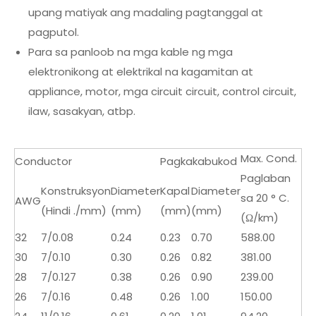
upang matiyak ang madaling pagtanggal at
pagputol.
Para sa panloob na mga kable ng mga
elektronikong at elektrikal na kagamitan at
appliance, motor, mga circuit circuit, control circuit,
ilaw, sasakyan, atbp.
Max. Cond.
Conductor
Pagkakabukod
Paglaban
Konstruksyon
Diameter
Kapal
Diameter
sa 20 ° C.
AWG
(Hindi ./mm)
(mm)
(mm)
(mm)
(Ω/km)
32
7/0.08
0.24
0.23
0.70
588.00
30
7/0.10
0.30
0.26
0.82
381.00
28
7/0.127
0.38
0.26
0.90
239.00
26
7/0.16
0.48
0.26
1.00
150.00