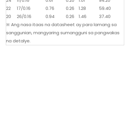
24
11/0.16
0.61
0.20
1.01
94.20
22
17/0.16
0.76
0.26
1.28
59.40
20
26/0.16
0.94
0.26
1.46
37.40
※ Ang nasa itaas na datasheet ay para lamang sa
sanggunian, mangyaring sumangguni sa pangwakas
na detalye.