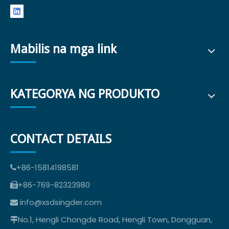
Mabilis na mga link
KATEGORYA NG PRODUKTO
CONTACT DETAILS
+86-15814198581

+86-769-82323980

info@xsdsingder.com

No.1, Hengli Chongde Road, Hengli Town, Dongguan,
