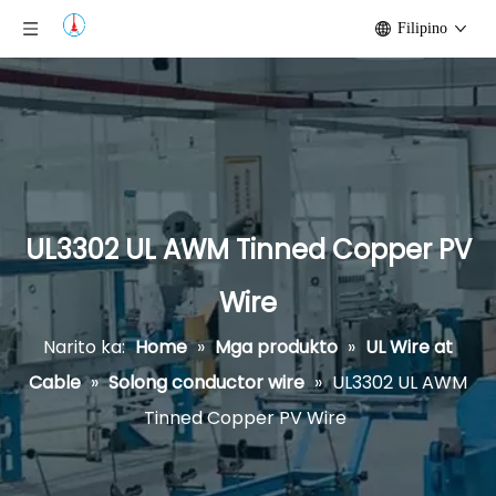
Filipino
UL3302 UL AWM Tinned Copper PV
Wire
Narito ka:
Home
»
Mga produkto
»
UL Wire at
Cable
»
Solong conductor wire
»
UL3302 UL AWM
Tinned Copper PV Wire