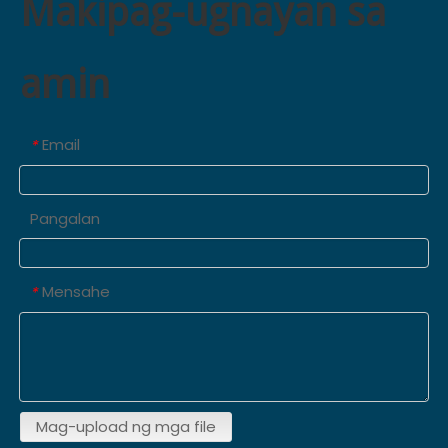
Makipag-ugnayan sa
amin
Email
*
Pangalan
Mensahe
*
Mag-upload ng mga file