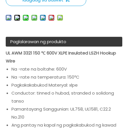
Paglalarawan ng produkto
UL AWM 3321 150 ℃ 600V XLPE Insulated LSZH Hookup
Wire
Na -rate na boltahe: 600V
Na -rate na temperatura: 150ºC
Pagkakakabukod Materyal: xlpe
Conductor: tinned o hubad, stranded o solidong
tanso
Pamantayang Sanggunian: UL758, UL1581, C22.2
No.210
Ang pantay na kapal ng pagkakabukod ng kawad