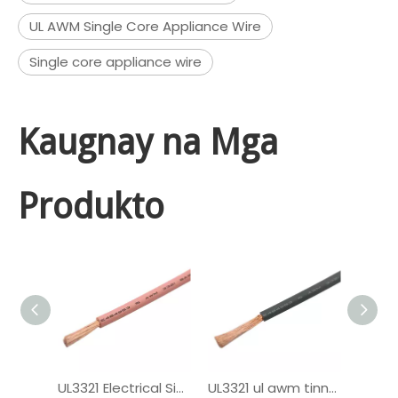
UL AWM Single Core Appliance Wire
Single core appliance wire
Kaugnay na Mga
Produkto
UL3321 Electrical Single Core XLPE Wire
UL3321 ul awm tinned tanso PV wire