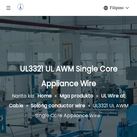
Filipino
UL3321 UL AWM Single Core
Appliance Wire
Narito ka:
Home
»
Mga produkto
»
UL Wire at
Cable
»
Solong conductor wire
»
UL3321 UL AWM
Single Core Appliance Wire