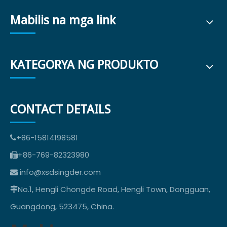
Mabilis na mga link
KATEGORYA NG PRODUKTO
CONTACT DETAILS
+86-15814198581

+86-769-82323980

info@xsdsingder.com

No.1, Hengli Chongde Road, Hengli Town, Dongguan,

Guangdong, 523475, China.