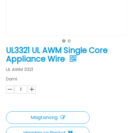
UL3321 UL AWM Single Core
Appliance Wire
UL AWM 3321
Dami:
Magtanong
Idagdag sa Basket