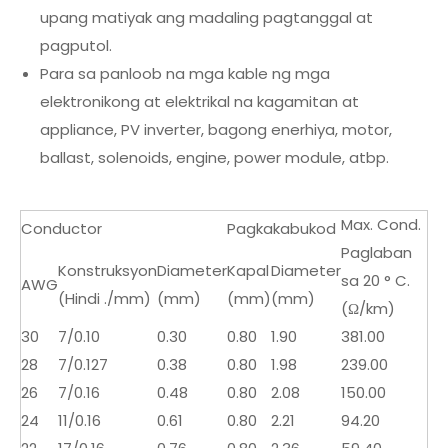
upang matiyak ang madaling pagtanggal at
pagputol.
Para sa panloob na mga kable ng mga
elektronikong at elektrikal na kagamitan at
appliance, PV inverter, bagong enerhiya, motor,
ballast, solenoids, engine, power module, atbp.
Max. Cond.
Conductor
Pagkakabukod
Paglaban
Konstruksyon
Diameter
Kapal
Diameter
sa 20 ° C.
AWG
(Hindi ./mm)
(mm)
(mm)
(mm)
(Ω/km)
30
7/0.10
0.30
0.80
1.90
381.00
28
7/0.127
0.38
0.80
1.98
239.00
26
7/0.16
0.48
0.80
2.08
150.00
24
11/0.16
0.61
0.80
2.21
94.20