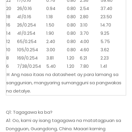
22
17/0.16
0.76
0.80
2.36
59.40
20
26/0.16
0.94
0.80
2.54
37.40
18
41/0.16
1.18
0.80
2.80
23.50
16
26/0.254
1.50
0.80
3.10
14.70
14
41/0.254
1.90
0.80
3.70
9.25
12
65/0.254
2.40
0.80
4.00
5.75
10
105/0.254
3.00
0.80
4.60
3.62
8
169/0.254
3.81
1.20
6.21
2.23
6
7/38/0.254
5.40
1.20
7.80
1.41
※ Ang nasa itaas na datasheet ay para lamang sa
sanggunian, mangyaring sumangguni sa pangwakas
na detalye.
Q1: Tagagawa ka ba?
A1: Oo, kami ay isang tagagawa na matatagpuan sa
Dongguan, Guangdong, China. Maaari kaming