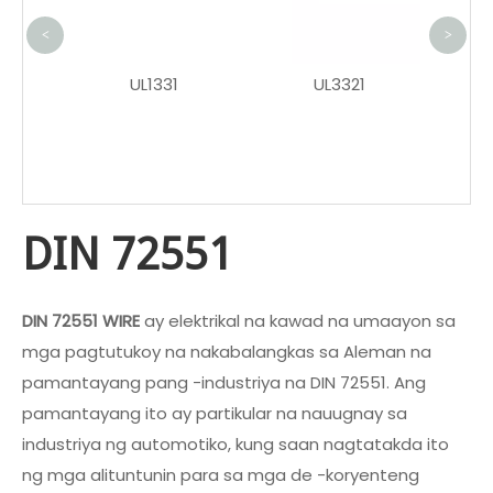
Mg
<
>
Ko
m 2PIN
UL1331
UL3321
ara sa
 sa
aterya
DIN 72551
DIN 72551 WIRE
ay elektrikal na kawad na umaayon sa
mga pagtutukoy na nakabalangkas sa Aleman na
pamantayang pang -industriya na DIN 72551. Ang
pamantayang ito ay partikular na nauugnay sa
industriya ng automotiko, kung saan nagtatakda ito
ng mga alituntunin para sa mga de -koryenteng