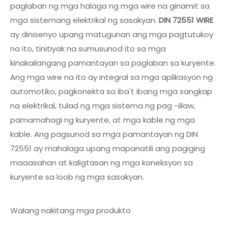
paglaban ng mga halaga ng mga wire na ginamit sa
mga sistemang elektrikal ng sasakyan.
DIN 72551 WIRE
ay dinisenyo upang matugunan ang mga pagtutukoy
na ito, tinitiyak na sumusunod ito sa mga
kinakailangang pamantayan sa paglaban sa kuryente.
Ang mga wire na ito ay integral sa mga aplikasyon ng
automotiko, pagkonekta sa iba't ibang mga sangkap
na elektrikal, tulad ng mga sistema ng pag -iilaw,
pamamahagi ng kuryente, at mga kable ng mga
kable. Ang pagsunod sa mga pamantayan ng DIN
72551 ay mahalaga upang mapanatili ang pagiging
maaasahan at kaligtasan ng mga koneksyon sa
kuryente sa loob ng mga sasakyan.
Walang nakitang mga produkto