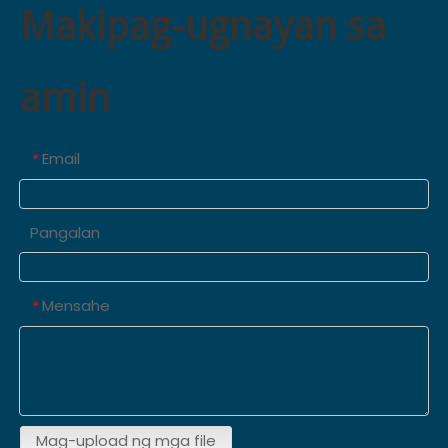
Makipag-ugnayan sa
amin
Email
*
Pangalan
Mensahe
*
Mag-upload ng mga file