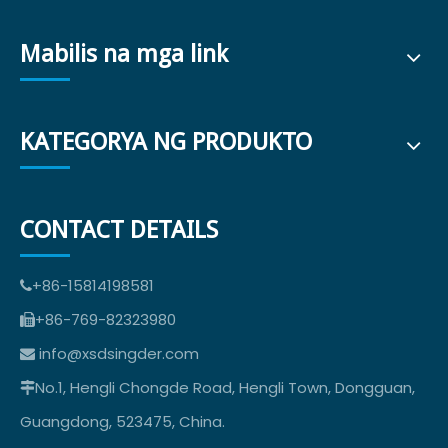
Mabilis na mga link
KATEGORYA NG PRODUKTO
CONTACT DETAILS
+86-15814198581

+86-769-82323980

info@xsdsingder.com

No.1, Hengli Chongde Road, Hengli Town, Dongguan,

Guangdong, 523475, China.