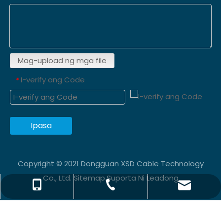
Mag-upload ng mga file
I-verify ang Code
*
Ipasa
Copyright © 2021 Dongguan XSD Cable Technology
Co., Ltd.
Sitemap
.Suporta Ni
Leadong
info@xsdsingder.com
+86-769-82323980
+86-15814198581