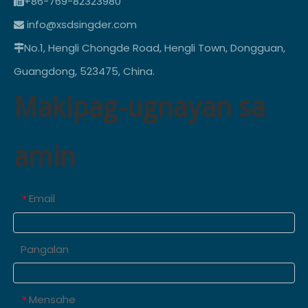
+86-769-82323980

info@xsdsingder.com

No.1, Hengli Chongde Road, Hengli Town, Dongguan,

Guangdong, 523475, China.
Makipag-ugnayan sa
amin
Email
*
Pangalan
Mensahe
*