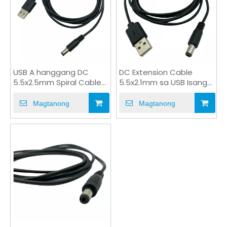
USB A hanggang DC
DC Extension Cable
5.5x2.5mm Spiral Cable
5.5x2.1mm sa USB Isang
DC Power Charging
male Jack Plug Cable
Cable
Magtanong
Magtanong