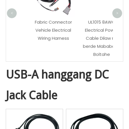
C
<
>
Fabric Connector
UL1015 8AWG
Vehicle Electrical
Electrical Power
Wiring Harness
Cable Dilaw na
berde Mababang
Boltahe
USB-A hanggang DC
Jack Cable