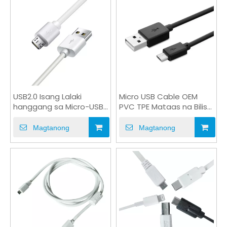
USB2.0 Isang Lalaki
Micro USB Cable OEM
hanggang sa Micro-USB
PVC TPE Mataas na Bilis
Lalaki na Customized
ng 5V Mabilis na Cable
Sync Data Cable
ng Data
Magtanong
Magtanong