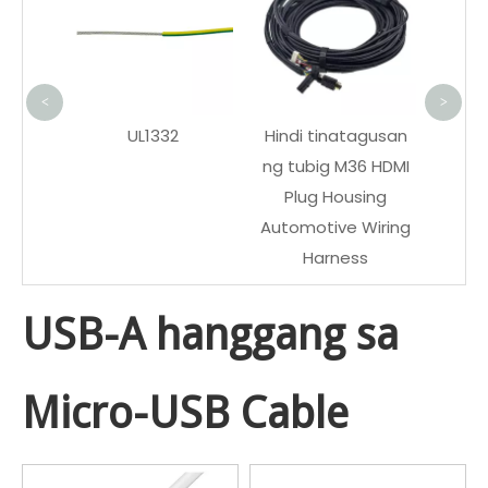
Ext
Agric
<
>
UL1332
Hindi tinatagusan
ng tubig M36 HDMI
Plug Housing
Automotive Wiring
Harness
USB-A hanggang sa
Micro-USB Cable