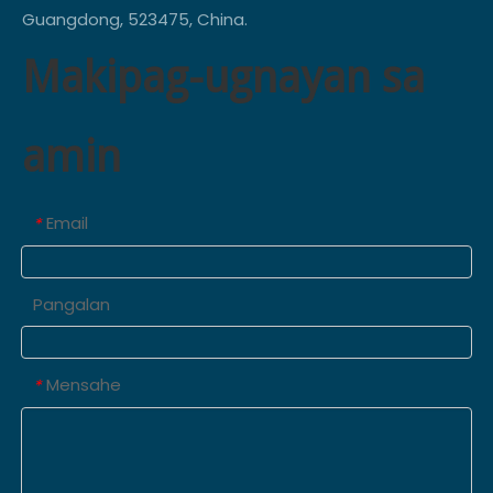
Guangdong, 523475, China.
Makipag-ugnayan sa
amin
Email
*
Pangalan
Mensahe
*