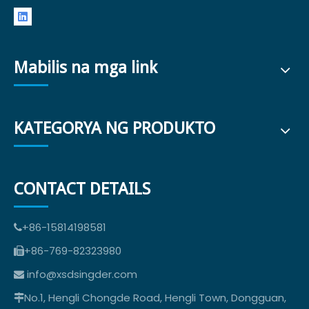
Mabilis na mga link
KATEGORYA NG PRODUKTO
CONTACT DETAILS
+86-15814198581

+86-769-82323980

info@xsdsingder.com

No.1, Hengli Chongde Road, Hengli Town, Dongguan,
