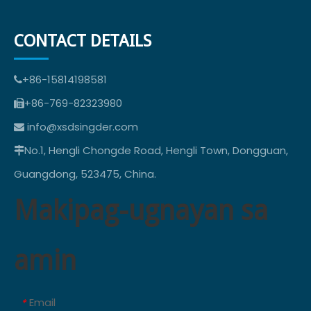
CONTACT DETAILS
+86-15814198581

+86-769-82323980

info@xsdsingder.com

No.1, Hengli Chongde Road, Hengli Town, Dongguan,

Guangdong, 523475, China.
Makipag-ugnayan sa
amin
Email
*