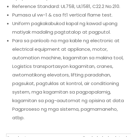
Reference Standard: UL758, UL1581, C22.2 No.210.
Pumasa ul vw-1 & csa ft1 vertical flame test.
Uniform pagkakabukod kapal ng kawad upang
matiyak madaling pagtatalop at pagputol.
Para sa panloob na mga kable ng electronic at
electrical equipment at appliance, motor,
automation machine, kagamitan sa makina tool,
Logistics transportasyon kagamitan, cranes,
awtomatikong elevators, lifting paradahan,
pagsukat, pagtuklas at kontrol, air conditioning
system, mga kagamitan sa pagpapalamig,
kagamitan sa pag-aautomat ng opisina at data
Pagproseso ng mga sistema, pagmamaneho,
atbp.