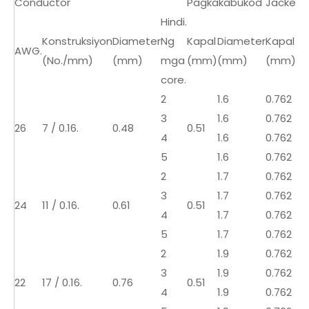
Conductor
Pagkakabukod
Jacket.
Hindi.
Konstruksiyon
Diameter
Ng
Kapal
Diameter
Kapal
Di
AWG.
(No./mm)
(mm)
mga
(mm)
(mm)
(mm)
(
core.
2
1.6
0.762
4.
3
1.6
0.762
5.
26
7 / 0.16.
0.48
0.51
4
1.6
0.762
5.
5
1.6
0.762
5.
2
1.7
0.762
5.
3
1.7
0.762
5.
24
11 / 0.16.
0.61
0.51
4
1.7
0.762
5.
5
1.7
0.762
6.1
2
1.9
0.762
5.
3
1.9
0.762
5.
22
17 / 0.16.
0.76
0.51
4
1.9
0.762
6.1