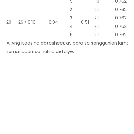
5
1.9
0.762
6.
2
2.1
0.762
5.
3
2.1
0.762
6.
20
26 / 0.16.
0.94
0.51
4
2.1
0.762
6.
5
2.1
0.762
7.
※ Ang itaas na datasheet ay para sa sanggunian laman
sumangguni sa huling detalye.