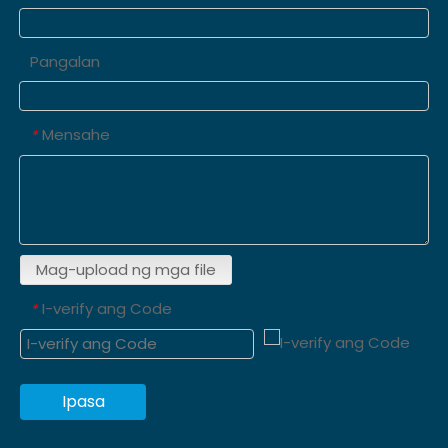
Pangalan
Mensahe
*
Mag-upload ng mga file
I-verify ang Code
*
Ipasa